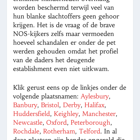
worden beschermd terwijl veel van
hun blanke slachtoffers geen gehoor
krijgen. Het is de vraag of de brave
NOS-kijkers zelfs maar vermoeden
hoeveel schandalen er onder de pet
werden gehouden omdat het profiel
van de daders het deugende
establishment even niet uitkwam.
Klik gerust eens op de linkjes onder de
volgende plaatsnamen:
Aylesbury
,
Banbury
,
Bristol
,
Derby
,
Halifax
,
Huddersfield
,
Keighley
,
Manchester
,
Newcastle
,
Oxford
,
Peterborough
,
Rochdale
,
Rotherham
,
Telford
. In al
deze plaatsen zijn bendes opgerold die