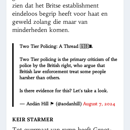
zien dat het Britse establishment
eindeloos begrip heeft voor haat en
geweld zolang die maar van
minderheden komen.
Two Tier Policing: A Thread 🇬🇧🧵
Two Tier policing is the primary criticism of the
police by the British right, who argue that
British law enforcement treat some people
harsher than others.
Is there evidence for this? Let's take a look.
— Aodán Hill 🏴󠁧󠁢󠁳󠁣󠁴󠁿 (@aodanhill)
August 7, 2024
KEIR STARMER
Tot overmaat van ramp heeft Groot-