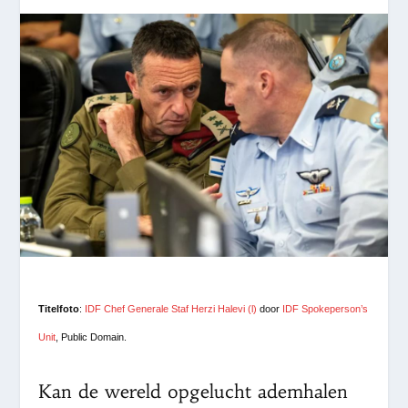
Titelfoto
:
IDF Chef Generale Staf Herzi Halevi (l)
door
IDF Spokeperson’s
Unit
, Public Domain.
Kan de wereld opgelucht ademhalen