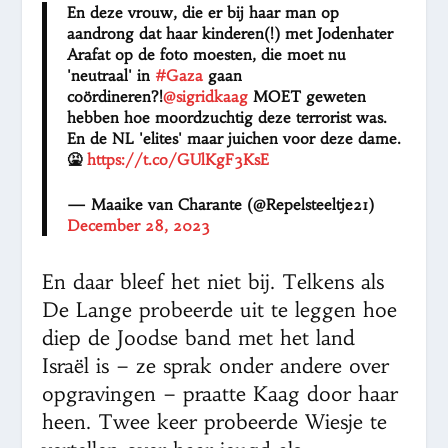
En deze vrouw, die er bij haar man op
aandrong dat haar kinderen(!) met Jodenhater
Arafat op de foto moesten, die moet nu
'neutraal' in
#Gaza
gaan
coördineren?!
@sigridkaag
MOET geweten
hebben hoe moordzuchtig deze terrorist was.
En de NL 'elites' maar juichen voor deze dame.
🤮
https://t.co/GUlKgF3KsE
— Maaike van Charante (@Repelsteeltje21)
December 28, 2023
En daar bleef het niet bij. Telkens als
De Lange probeerde uit te leggen hoe
diep de Joodse band met het land
Israël is – ze sprak onder andere over
opgravingen – praatte Kaag door haar
heen. Twee keer probeerde Wiesje te