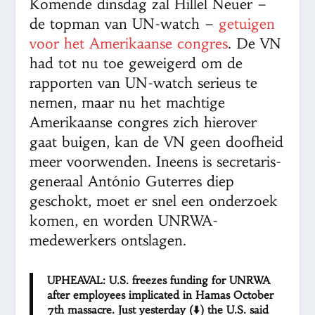
Komende dinsdag zal Hillel Neuer –
de topman van UN-watch –
getuigen
voor het Amerikaanse congres
. De VN
had tot nu toe geweigerd om de
rapporten van UN-watch serieus te
nemen, maar nu het machtige
Amerikaanse congres zich hierover
gaat buigen, kan de VN geen doofheid
meer voorwenden. Ineens is secretaris-
generaal António Guterres diep
geschokt, moet er snel een onderzoek
komen, en worden UNRWA-
medewerkers ontslagen.
UPHEAVAL: U.S. freezes funding for UNRWA
after employees implicated in Hamas October
7th massacre. Just yesterday (⬇️) the U.S. said