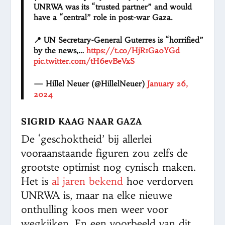
UNRWA was its “trusted partner” and would
have a “central” role in post-war Gaza.
📍 UN Secretary-General Guterres is “horrified”
by the news,…
https://t.co/HjR1Ga0YGd
pic.twitter.com/tH6evBeVxS
— Hillel Neuer (@HillelNeuer)
January 26,
2024
SIGRID KAAG NAAR GAZA
De ‘geschoktheid’ bij allerlei
vooraanstaande figuren zou zelfs de
grootste optimist nog cynisch maken.
Het is
al jaren bekend
hoe verdorven
UNRWA is, maar na elke nieuwe
onthulling koos men weer voor
wegkijken. En een voorbeeld van dit