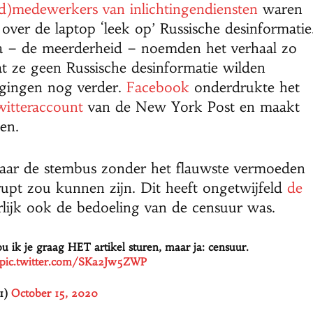
d)medewerkers van inlichtingendiensten
waren
 over de laptop ‘leek op’ Russische desinformatie
a – de meerderheid – noemden het verhaal zo
t ze geen Russische desinformatie wilden
 gingen nog verder.
Facebook
onderdrukte het
witteraccount
van de New York Post en maakt
en.
naar de stembus zonder het flauwste vermoeden
upt zou kunnen zijn. Dit heeft ongetwijfeld
de
rlijk ook de bedoeling van de censuur was.
ou ik je graag HET artikel sturen, maar ja: censuur.
pic.twitter.com/SKa2Jw5ZWP
21)
October 15, 2020