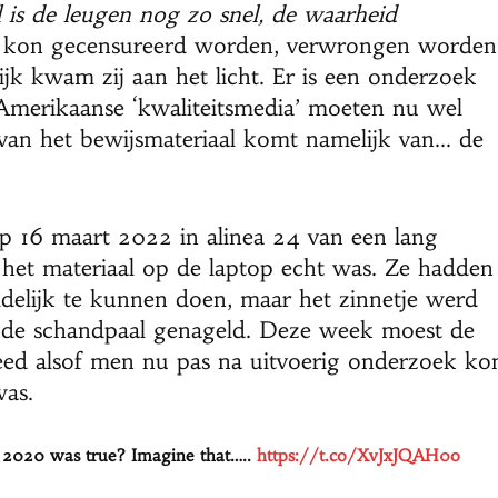
l is de leugen nog zo snel, de waarheid
kon gecensureerd worden, verwrongen worden
jk kwam zij aan het licht. Er is een onderzoek
Amerikaanse ‘kwaliteitsmedia’ moeten nu wel
l van het bewijsmateriaal komt namelijk van… de
 16 maart 2022 in alinea 24 van een lang
t het materiaal op de laptop echt was. Ze hadden
idelijk te kunnen doen, maar het zinnetje werd
de schandpaal genageld. Deze week moest de
eed alsof men nu pas na uitvoerig onderzoek ko
was.
of 2020 was true? Imagine that…..
https://t.co/XvJxJQAH0o