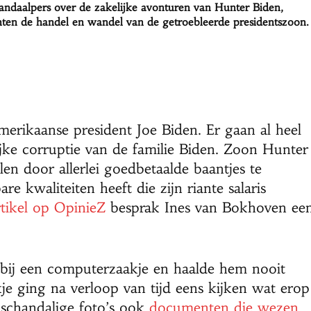
handaalpers over de zakelijke avonturen van Hunter Biden,
nten de handel en wandel van de getroebleerde presidentszoon.
erikaanse president Joe Biden. Er gaan al heel
jke corruptie van de familie Biden. Zoon Hunter
len door allerlei goedbetaalde baantjes te
 kwaliteiten heeft die zijn riante salaris
rtikel op OpinieZ
besprak Ines van Bokhoven ee
 bij een computerzaakje en haalde hem nooit
je ging na verloop van tijd eens kijken wat erop
i schandalige foto’s ook
documenten die wezen