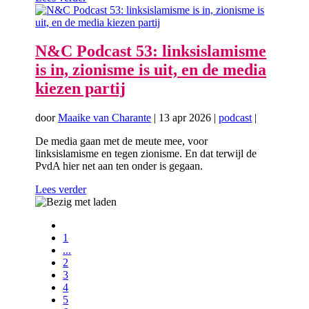
N&C Podcast 53: linksislamisme
is in, zionisme is uit, en de media
kiezen partij
door
Maaike van Charante
|
13 apr 2026
|
podcast
|
De media gaan met de meute mee, voor
linksislamisme en tegen zionisme. En dat terwijl de
PvdA hier net aan ten onder is gegaan.
Lees verder
1
...
2
3
4
5